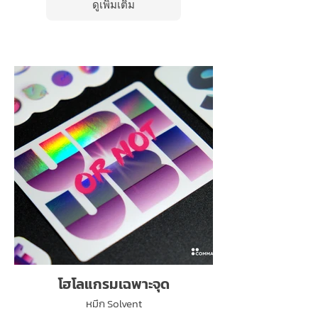
ดูเพิ่มเติม
โฮโลแกรมเฉพาะจุด
หมึก Solvent