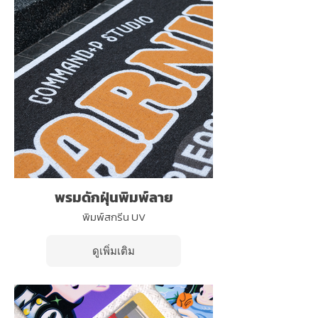
พรมดักฝุ่นพิมพ์ลาย
พิมพ์สกรีน UV
ดูเพิ่มเติม