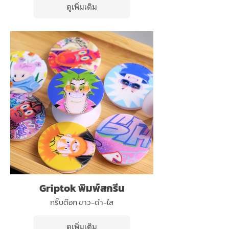
ดูเพิ่มเติม
Griptok พิมพ์สกรีน
กริ๊บต๊อก ขาว-ดำ-ใส
ดูเพิ่มเติม