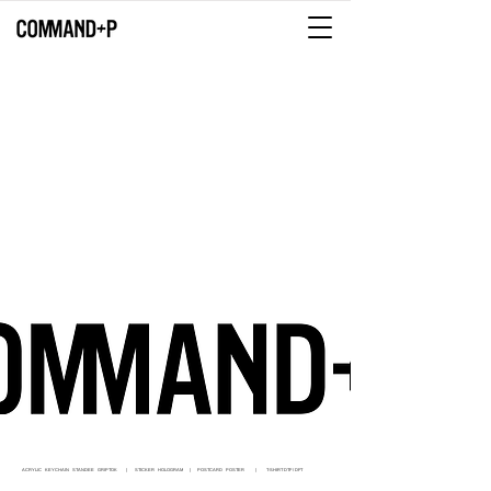
YOUR
PRINTING
PARTNER
เราคือทีมเบื้องหลัง
ACRYLIC KEYCHAIN STANDEE GRIPTOK | STICKER HOLOGRAM | POSTCARD POSTER | T-SHIRT DTF / DFT