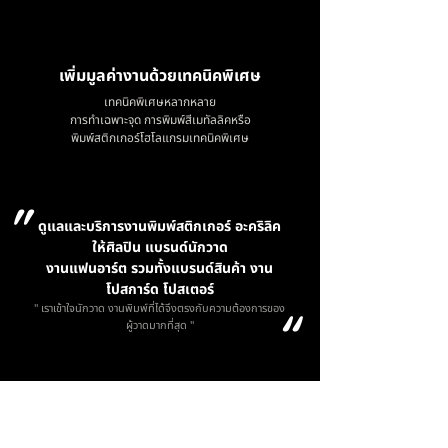
เพิ่มมูลค่างานด้วยเทคนิคพิเศษ
เทคนิคพิเศษหลากหลาย
การทำเฉพาะจุด การพิมพ์สีเมทัลลิคหรือ
พิมพ์สติกเกอร์โฮโลแกรมเทคนิคพิเศษ
"
ดูแลและบริการงานพิมพ์สติกเกอร์ อะคริลิค
ให้ศิลปิน แบรนด์นักวาด
งานแฟนอาร์ต รวมทั้งแบรนด์สินค้า งาน
โปสการ์ด โปสเตอร์
"
" เราเข้าใจนักวาด งานพิมพ์ที่ได้จึงตรงกับความต้องการของ
ผู้วาดมากที่สุด "
พึ่งเริ่มต้นขายงาน