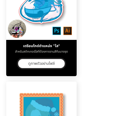
เตรียมไกด์ตำแหน่ง "ใส"
สำหรับสติกเกอร์ใสที่ต้องการงานสีทึบบางจุด
ดูภาพตัวอย่างไฟล์