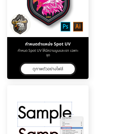
กำหนดตำแหน่ง Spot UV
กำหนด Spot UV ให้มีความนูนและเงา เฉพาะ
จุด
ดูภาพตัวอย่างไฟล์