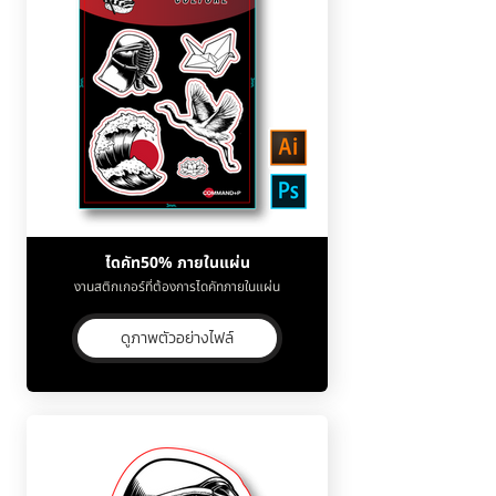
ไดคัท50% ภายในแผ่น
งานสติกเกอร์ที่ต้องการไดคัทภายในแผ่น
ดูภาพตัวอย่างไฟล์