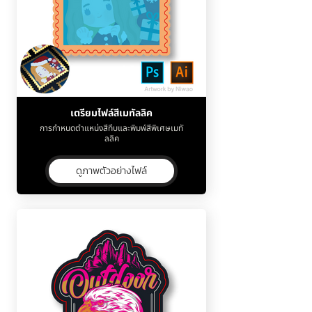
เตรียมไฟล์สีเมทัลลิค
การกำหนดตำแหน่งสีทึบและพิมพ์สีพิเศษเมทั
ลลิค
ดูภาพตัวอย่างไฟล์